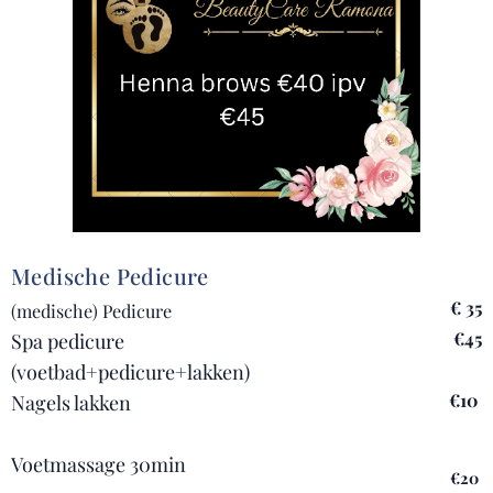
Medische Pedicure
€
35
(medische) Pedicure
€45
Spa pedicure
(voetbad+pedicure+lakken)
€10
Nagels lakken
Voetmassage 30min
€20