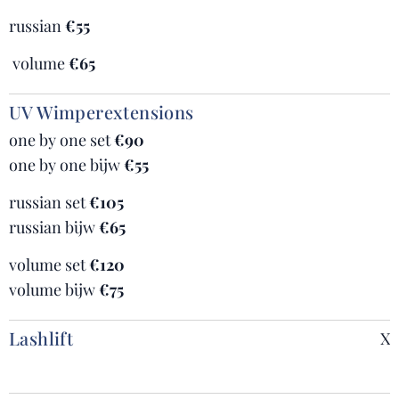
russian
€55
volume
€65
UV Wimperextensions
one by one set
€90
one by one bijw
€55
russian set
€105
russian bijw
€65
volume set
€120
volume bijw
€75
Lashlift
X