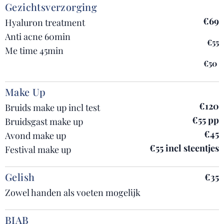
Gezichtsverzorging
€69
Hyaluron treatment
Anti acne 60min
€55
Me time 45min
€50
Make Up
€120
Bruids make up incl test
€55 pp
Bruidsgast make up
€45
Avond make up
€55 incl steentjes
Festival make up
Gelish
€35
Zowel handen als voeten mogelijk
BIAB